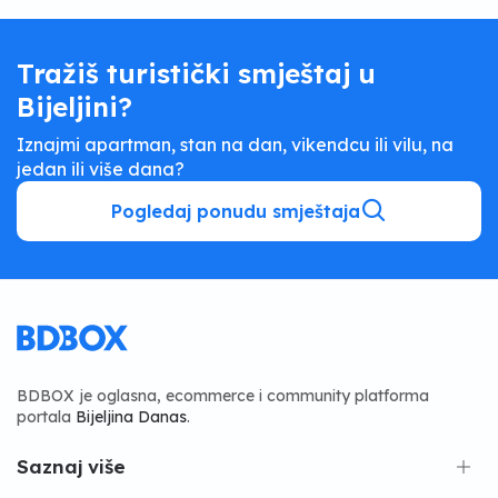
Tražiš turistički smještaj u
Bijeljini?
Iznajmi apartman, stan na dan, vikendcu ili vilu, na
jedan ili više dana?
Pogledaj ponudu smještaja
BDBOX je oglasna, ecommerce i community platforma
portala
Bijeljina Danas
.
Saznaj više