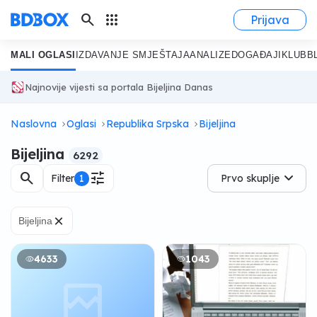
search
apps
Prijava
MALI OGLASI
IZDAVANJE SMJEŠTAJA
ANALIZE
DOGAĐAJI
KLUB
B
Najnovije vijesti sa portala Bijeljina Danas
Naslovna
Oglasi
Republika Srpska
Bijeljina
Bijeljina
6292
search
tune
Filter
1
Prvo skuplje
×
Bijeljina
4633
1043