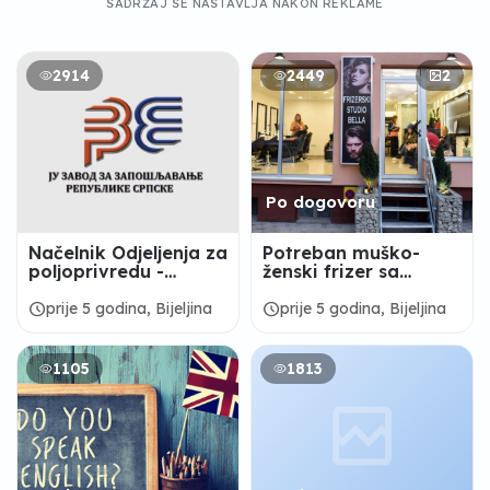
SADRŽAJ SE NASTAVLJA NAKON REKLAME
2914
2449
2
Po dogovoru
Načelnik Odjeljenja za
Potreban muško-
poljoprivredu -
ženski frizer sa
Gradska uprava
iskustvom
Grada Bijeljina
schedule
schedule
prije 5 godina, Bijeljina
prije 5 godina, Bijeljina
1105
1813