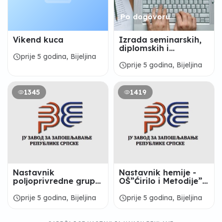
Po dogovoru
Vikend kuca
Izrada seminarskih,
diplomskih i
maturskih radova
schedule
prije 5 godina, Bijeljina
schedule
prije 5 godina, Bijeljina
1345
1419
Nastavnik
Nastavnik hemije -
poljoprivredne grupa
OŠ”Ćirilo i Metodije”
predmeta -
Glavičice
Poljoprivredna i
schedule
schedule
prije 5 godina, Bijeljina
prije 5 godina, Bijeljina
medicinska škola