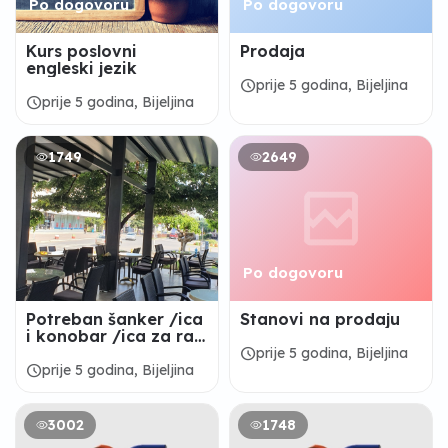
Po dogovoru
Po dogovoru
Kurs poslovni
Prodaja
engleski jezik
schedule
prije 5 godina, Bijeljina
schedule
prije 5 godina, Bijeljina
1749
2649
Po dogovoru
Potreban šanker /ica
Stanovi na prodaju
i konobar /ica za rad
u Cafe La Bella Maria
schedule
prije 5 godina, Bijeljina
schedule
prije 5 godina, Bijeljina
3002
1748