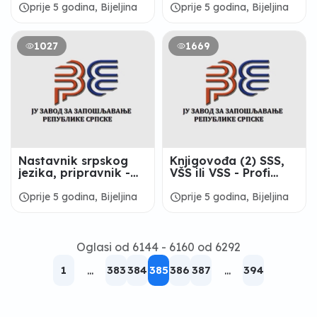
Bijeljina
schedule
schedule
prije 5 godina, Bijeljina
prije 5 godina, Bijeljina
1027
1669
Nastavnik srpskog
Knjigovođa (2) SSS,
jezika, pripravnik -
VŠS ili VSS - Profi
Tehnička škola
Nova d.o.o Bijeljina
„Mihajlo Pupin“,
schedule
schedule
prije 5 godina, Bijeljina
prije 5 godina, Bijeljina
Bijeljina
Oglasi od 6144 - 6160 od 6292
1
...
383
384
385
386
387
...
394