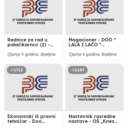
Radnice za rad u
Magacioner - DOO “
palačikarnici (2) -
LALA I LAĆO “
“MAMASITA “ Bijeljina
BIJELjINA
schedule
schedule
prije 5 godina, Bijeljina
prije 5 godina, Bijeljina
1712
1187
Ekonomski ili pravni
Nastavnik razredne
tehničar - Doo
nastave - OŠ „Knez
“Trifunčević “ Bijeljina
Ivo od Semberije“,