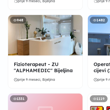
rotate_left
rotate_left
prije 9 meseci, Bijeljina
prije 9 
948
1482
Fizioterapeut - ZU
Operat
"ALPHAMEDIC" Bijeljina
cijevi
Ljesko
schedule
schedule
prije 9 meseci, Bijeljina
prije 9 
1331
1119