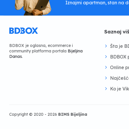
Iznajmi apartman, stan na dan
Saznaj vi
BDBOX je oglasna, ecommerce i
Šta je 
community platforma portala
Bijeljina
BDBOX p
Danas
.
Online 
Najčešć
Ko je Vi
Copyright © 2020 - 2026
BIMS Bijeljina