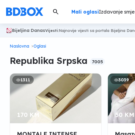
search
Mali oglasi
Izdavanje smje
Bijeljina Danas
Vijesti:
Najnovije vijesti sa portala Bijeljina Da
Naslovna
Oglasi
Republika Srpska
7005
1311
3039
170 KM
50 KM
MONTALE INTENSE
Masaz