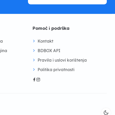
Pomoć i podrška
na
Kontakt
jina
BDBOX API
Pravila i uslovi korištenja
Politika privatnosti
dark_mode