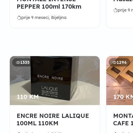
PEPPER 100ml 170km
rotate_left
prije 9 
rotate_left
prije 9 meseci, Bijeljina
1335
1296
110 KM
170 K
ENCRE NOIRE LALIQUE
MONTA
100ML 110KM
CAFE 