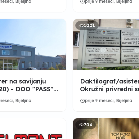
schedule
meseci, Bijeljina
prije 9 meseci, Bijeljina
1001
er na savijanju
Daktilograf/asiste
 (20) - DOO "PASS"
Okružni privredni 
vac
Bijeljina
schedule
meseci, Bijeljina
prije 9 meseci, Bijeljina
704