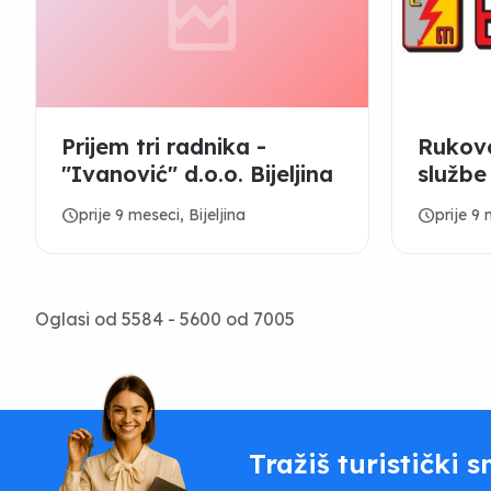
Prijem tri radnika -
Rukovo
"Ivanović" d.o.o. Bijeljina
službe
Dvoro
schedule
schedule
prije 9 meseci, Bijeljina
prije 9 
Oglasi od 5584 - 5600 od 7005
Tražiš turistički s