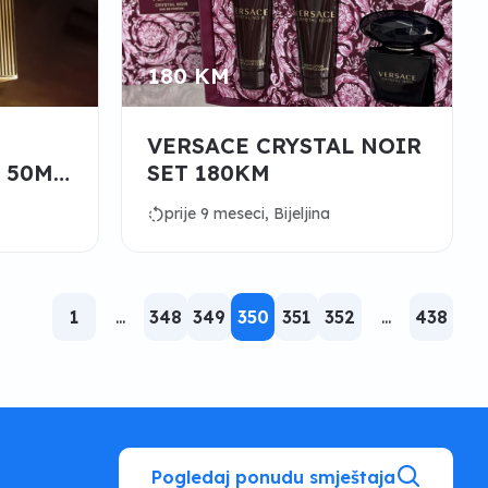
180 KM
VERSACE CRYSTAL NOIR
 50ML
SET 180KM
rotate_left
prije 9 meseci, Bijeljina
1
...
348
349
350
351
352
...
438
Pogledaj ponudu smještaja