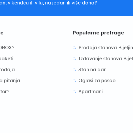
, vikendcu ili vilu, na jedan ili više dana?
še
Popularne pretrage
BDBOX?
Prodaja stanova Bijelji
aketi
Izdavanje stanova Bijel
prodaja
Stan na dan
a pitanja
Oglasi za posao
ktor?
Apartmani