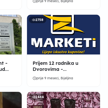
schedule
prije 9 meseci, Bijeljina
2758
nt -
Prijem 12 radnika u
sud
Dvorovima -
„Zvorničanka“ d.o.o.
schedule
prije 9 meseci, Bijeljina
1464