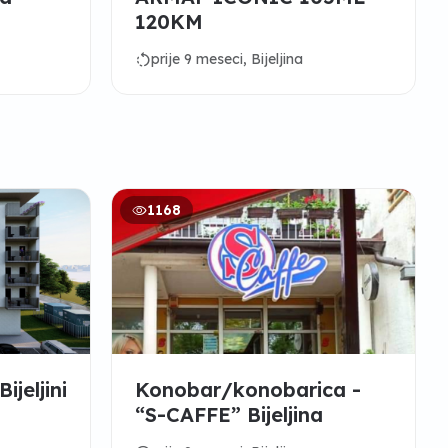
120KM
rotate_left
prije 9 meseci, Bijeljina
1168
ijeljini
Konobar/konobarica -
h
“S-CAFFE” Bijeljina