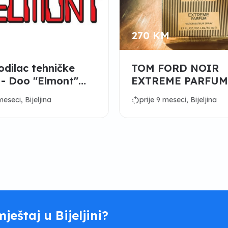
270 KM
dilac tehničke
TOM FORD NOIR
 - Doo "Elmont"
EXTREME PARFUM
vi
270KM
rotate_left
meseci, Bijeljina
prije 9 meseci, Bijeljina
mještaj u Bijeljini?