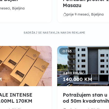
Masazu
meseci, Bijeljina
rotate_left
prije 9 meseci, Bijeljina
SADRŽAJ SE NASTAVLJA NAKON REKLAME
765
2.800 KM/m²
M
140.000 KM
LE INTENSE
Potražujem stan u B
100ML 170KM
od 50m kvadratni