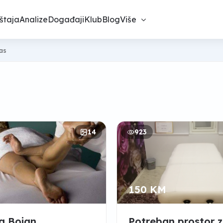
štaja
Analize
Događaji
Klub
Blog
Više
nas
14
923
150 KM
a Bojan
Potreban prostor 