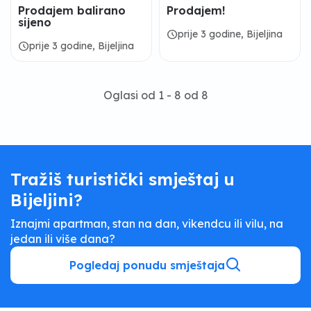
Prodajem balirano
Prodajem!
sijeno
schedule
prije 3 godine, Bijeljina
schedule
prije 3 godine, Bijeljina
Oglasi od 1 - 8 od 8
Tražiš turistički smještaj u
Bijeljini?
Iznajmi apartman, stan na dan, vikendcu ili vilu, na
jedan ili više dana?
Pogledaj ponudu smještaja