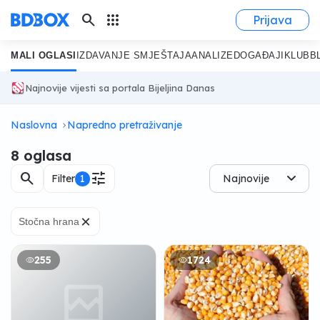
search
apps
Prijava
MALI OGLASI
IZDAVANJE SMJEŠTAJA
ANALIZE
DOGAĐAJI
KLUB
B
Najnovije vijesti sa portala Bijeljina Danas
Naslovna
Napredno pretraživanje
8 oglasa
search
tune
Filter
1
Najnovije
×
Stočna hrana
255
1724