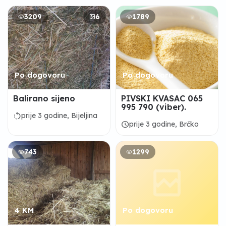
3209
6
1789
Po dogovoru
Po dogovoru
Balirano sijeno
PIVSKI KVASAC 065
995 790 (viber).
rotate_left
prije 3 godine, Bijeljina
schedule
prije 3 godine, Brčko
743
1299
4 KM
Po dogovoru