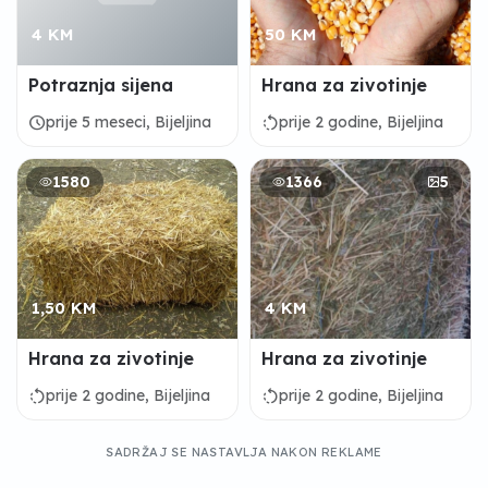
4 KM
50 KM
Potraznja sijena
Hrana za zivotinje
schedule
rotate_left
prije 5 meseci, Bijeljina
prije 2 godine, Bijeljina
1580
1366
5
1,50 KM
4 KM
Hrana za zivotinje
Hrana za zivotinje
rotate_left
rotate_left
prije 2 godine, Bijeljina
prije 2 godine, Bijeljina
SADRŽAJ SE NASTAVLJA NAKON REKLAME