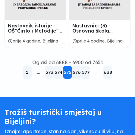
Nastavnik istorije -
Nastavnici (3) -
OŠ”Ćirilo i Metodije”-
Osnovna škola
Glavičice, Bijeljina
„Dositej Obradović“
Koraj
schedule
schedule
prije 4 godine, Bijeljina
prije 4 godine, Bijeljina
Oglasi od 6888 - 6900 od 7651
1
...
573
574
575
576
577
...
638
Tražiš turistički smještaj u
Bijeljini?
Iznajmi apartman, stan na dan, vikendcu ili vilu, na