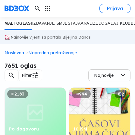
search
apps
Prijava
MALI OGLASI
IZDAVANJE SMJEŠTAJA
ANALIZE
DOGAĐAJI
KLUB
B
Najnovije vijesti sa portala Bijeljina Danas
Naslovna
Napredno pretraživanje
7651 oglas
search
tune
Filter
Najnovije
2183
994
2
Po dogovoru
10 KM