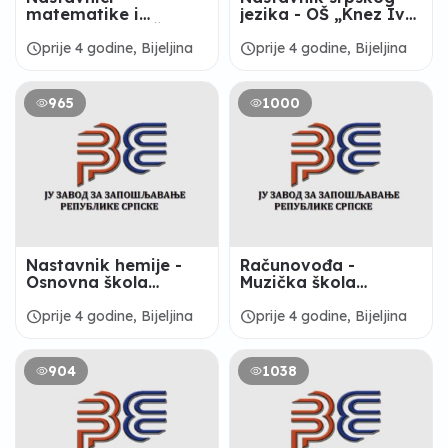
matematike i
jezika - OŠ „Knez Ivo
informatike - SŠC
od Semberije“,
„Mihailo Petrović
Bijeljina
schedule
schedule
prije 4 godine, Bijeljina
prije 4 godine, Bijeljina
Alas“ Ugljevik
965
1000
Nastavnik hemije -
Računovođa -
Osnovna škola
Muzička škola
„DVOROVI“DVOROVI
„Stevan Stojanović
Mokranjac“ Bijeljina
schedule
schedule
prije 4 godine, Bijeljina
prije 4 godine, Bijeljina
904
1038