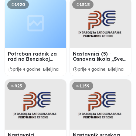
1920
1818
Potreban radnik za
Nastavnici (5) -
rad na Benziskoj
Osnovna škola „Sveti
pumpi.
Sava“ Bijeljina
rotate_left
schedule
prije 4 godine, Bijeljina
prije 4 godine, Bijeljina
923
1159
Nastavnici
Nastavnik srpskog