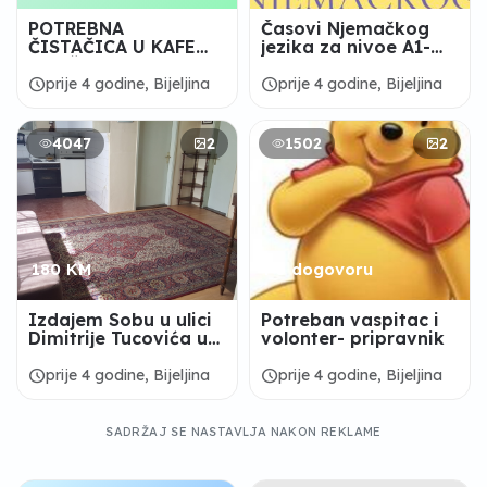
POTREBNA
Časovi Njemačkog
ČISTAČICA U KAFE
jezika za nivoe A1-
BAR ŽI-BO
A2-B1
schedule
schedule
prije 4 godine, Bijeljina
prije 4 godine, Bijeljina
4047
2
1502
2
180 KM
Po dogovoru
Izdajem Sobu u ulici
Potreban vaspitac i
Dimitrije Tucovića u
volonter- pripravnik
blizini centra
schedule
schedule
prije 4 godine, Bijeljina
prije 4 godine, Bijeljina
SADRŽAJ SE NASTAVLJA NAKON REKLAME