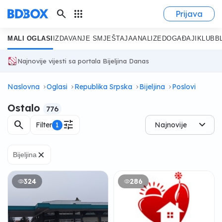
search
apps
Prijava
MALI OGLASI
IZDAVANJE SMJEŠTAJA
ANALIZE
DOGAĐAJI
KLUB
B
Najnovije vijesti sa portala Bijeljina Danas
Naslovna
Oglasi
Republika Srpska
Bijeljina
Poslovi
Ostalo
776
search
tune
Filter
1
Najnovije
×
Bijeljina
324
286