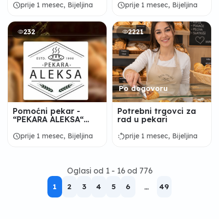
schedule
schedule
prije 1 mesec, Bijeljina
prije 1 mesec, Bijeljina
232
2221
Po dogovoru
Pomoćni pekar -
Potrebni trgovci za
“PEKARA ALEKSA“
rad u pekari
Bijeljina
schedule
rotate_left
prije 1 mesec, Bijeljina
prije 1 mesec, Bijeljina
Oglasi od 1 - 16 od 776
1
2
3
4
5
6
...
49