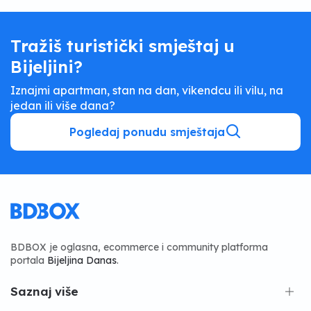
Tražiš turistički smještaj u
Bijeljini?
Iznajmi apartman, stan na dan, vikendcu ili vilu, na
jedan ili više dana?
Pogledaj ponudu smještaja
BDBOX je oglasna, ecommerce i community platforma
portala
Bijeljina Danas
.
Saznaj više