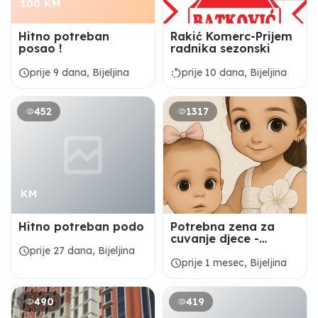
100 KM
Hitno potreban
Rakić Komerc-Prijem
posao !
radnika sezonski
schedule
rotate_left
prije 9 dana, Bijeljina
prije 10 dana, Bijeljina
452
1317
KM
Hitno potreban podo
Potrebna zena za
cuvanje djece -
Patkovaca
schedule
prije 27 dana, Bijeljina
schedule
prije 1 mesec, Bijeljina
490
419