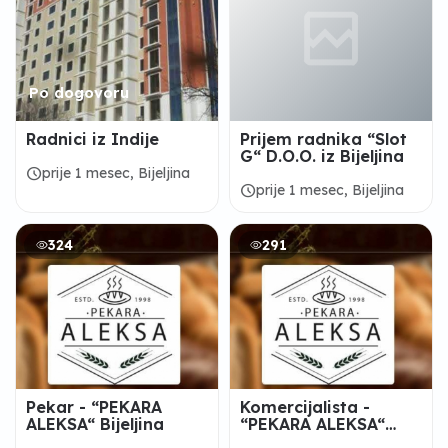
Po dogovoru
Radnici iz Indije
Prijem radnika “Slot
G“ D.O.O. iz Bijeljina
schedule
prije 1 mesec, Bijeljina
schedule
prije 1 mesec, Bijeljina
324
291
Pekar - “PEKARA
Komercijalista -
ALEKSA“ Bijeljina
“PEKARA ALEKSA“
Bijeljina