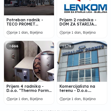
Potreban radnik -
Prijem 2 radnika -
TECO PROMET
DOM ZA STARIJA
Bijeljina
LICA „LENKOM“
Bijeljina
schedule
schedule
prije 1 dan, Bijeljina
prije 1 dan, Bijeljina
366
179
Prijem 4 radnika -
Komercijalista na
D.o.o. "Thermo Form"
terenu - D.o.o.
Bijeljina
"MEDALJON-PROMET"
Bijeljina
schedule
schedule
prije 1 dan, Bijeljina
prije 1 dan, Bijeljina