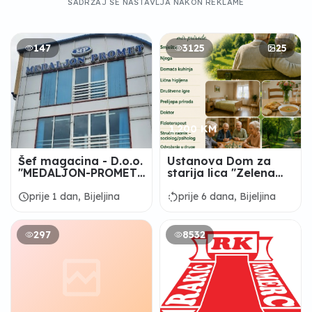
SADRŽAJ SE NASTAVLJA NAKON REKLAME
147
3125
25
1.200 KM
Šef magacina - D.o.o.
Ustanova Dom za
"MEDALJON-PROMET"
starija lica "Zelena
Bijeljina
Oaza" Dvorovi
schedule
rotate_left
prije 1 dan, Bijeljina
prije 6 dana, Bijeljina
297
8532